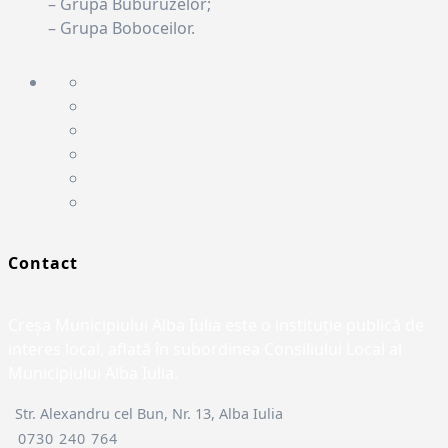
– Grupa Buburuzelor;
– Grupa Boboceilor.
Contact
Creșa Municipiului Alba Iulia este o instituție publică de
interes local, aflată în subordinea Consiliului Local al
Municipiului Alba Iulia.
Str. Alexandru cel Bun, Nr. 13, Alba Iulia
0730 240 764